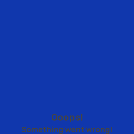
O
o
o
p
s
!
S
o
m
e
t
h
i
n
g
w
e
n
t
w
r
o
n
g
!