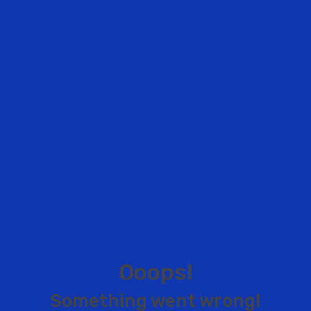
O
o
o
p
s
!
S
o
m
e
t
h
i
n
g
w
e
n
t
w
r
o
n
g
!