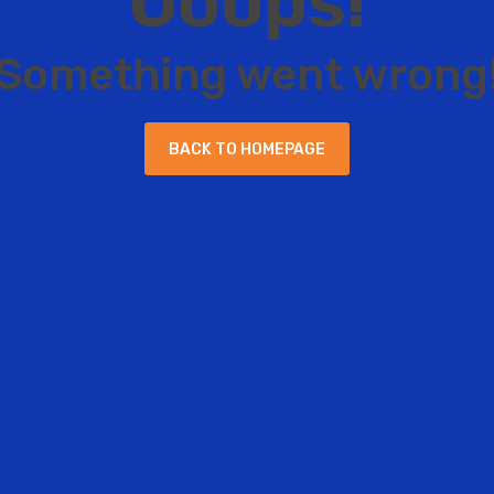
O
o
o
p
s
!
S
o
m
e
t
h
i
n
g
w
e
n
t
w
r
o
n
g
B
A
C
K
T
O
H
O
M
E
P
A
G
E