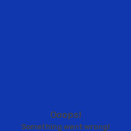
O
o
o
p
s
!
S
o
m
e
t
h
i
n
g
w
e
n
t
w
r
o
n
g
!