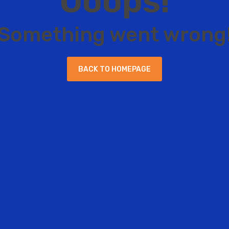
O
o
o
p
s
!
S
o
m
e
t
h
i
n
g
w
e
n
t
w
r
o
n
g
B
A
C
K
T
O
H
O
M
E
P
A
G
E