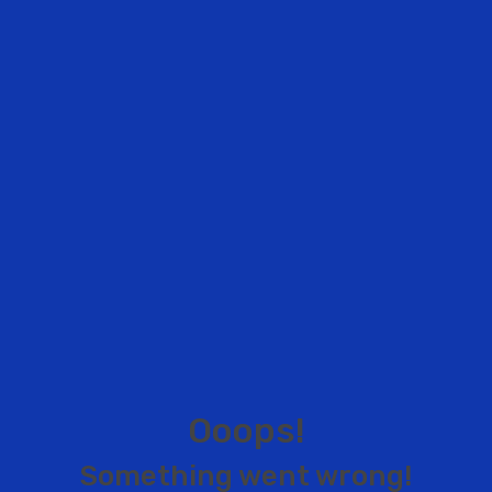
O
o
o
p
s
!
S
o
m
e
t
h
i
n
g
w
e
n
t
w
r
o
n
g
!