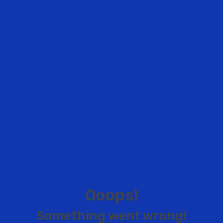
O
o
o
p
s
!
S
o
m
e
t
h
i
n
g
w
e
n
t
w
r
o
n
g
!