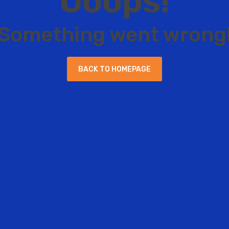
O
o
o
p
s
!
S
o
m
e
t
h
i
n
g
w
e
n
t
w
r
o
n
g
B
A
C
K
T
O
H
O
M
E
P
A
G
E