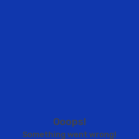
O
o
o
p
s
!
S
o
m
e
t
h
i
n
g
w
e
n
t
w
r
o
n
g
!