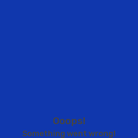
O
o
o
p
s
!
S
o
m
e
t
h
i
n
g
w
e
n
t
w
r
o
n
g
!