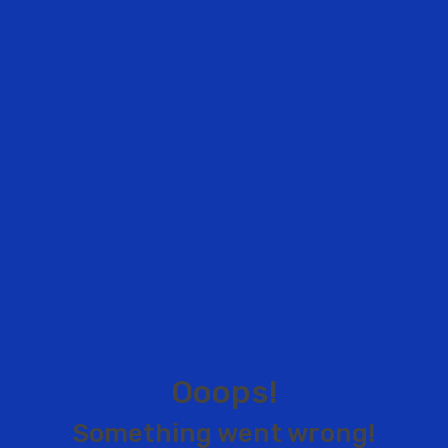
O
o
o
p
s
!
S
o
m
e
t
h
i
n
g
w
e
n
t
w
r
o
n
g
!