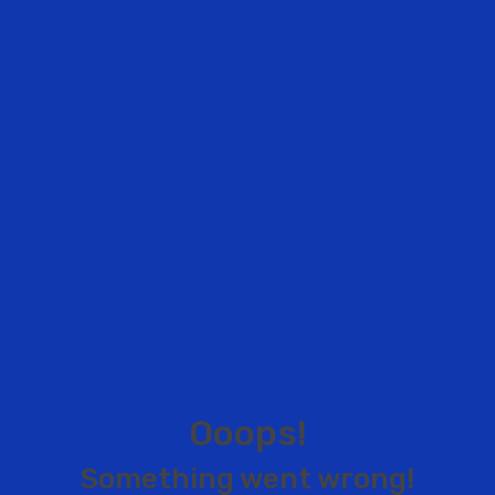
O
o
o
p
s
!
S
o
m
e
t
h
i
n
g
w
e
n
t
w
r
o
n
g
!