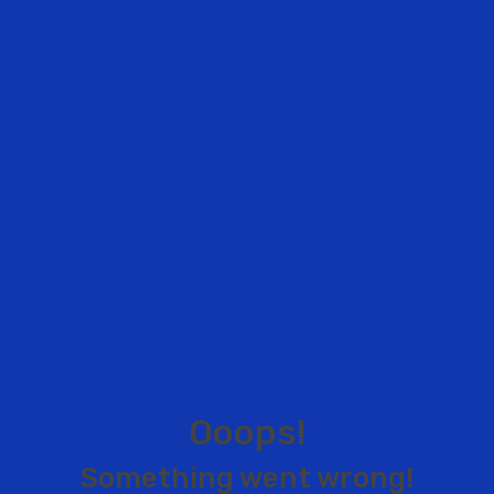
O
o
o
p
s
!
S
o
m
e
t
h
i
n
g
w
e
n
t
w
r
o
n
g
!