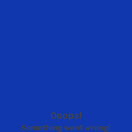
O
o
o
p
s
!
S
o
m
e
t
h
i
n
g
w
e
n
t
w
r
o
n
g
!