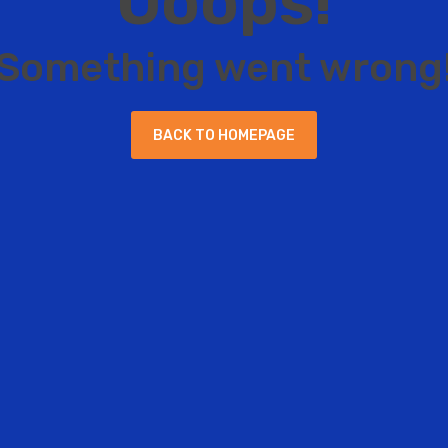
O
o
o
p
s
!
S
o
m
e
t
h
i
n
g
w
e
n
t
w
r
o
n
g
B
A
C
K
T
O
H
O
M
E
P
A
G
E