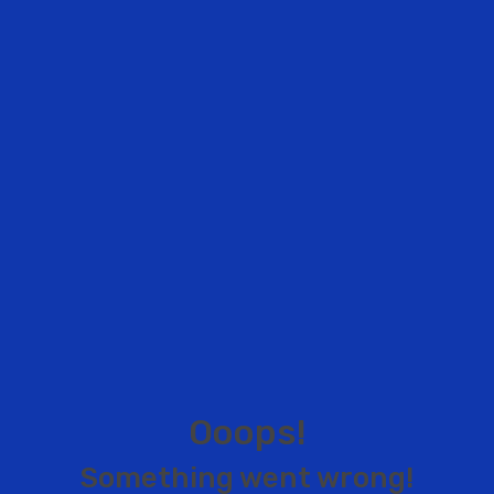
O
o
o
p
s
!
S
o
m
e
t
h
i
n
g
w
e
n
t
w
r
o
n
g
!