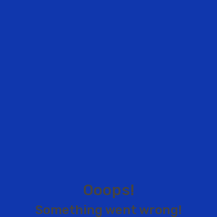
O
o
o
p
s
!
S
o
m
e
t
h
i
n
g
w
e
n
t
w
r
o
n
g
!