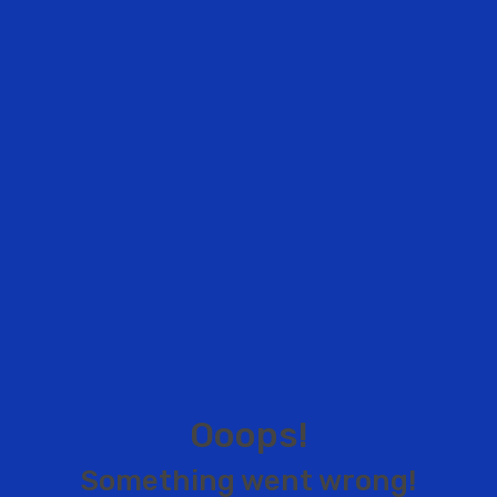
O
o
o
p
s
!
S
o
m
e
t
h
i
n
g
w
e
n
t
w
r
o
n
g
!