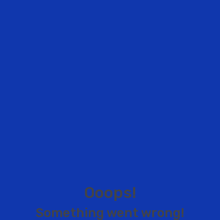
O
o
o
p
s
!
S
o
m
e
t
h
i
n
g
w
e
n
t
w
r
o
n
g
!