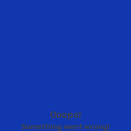
O
o
o
p
s
!
S
o
m
e
t
h
i
n
g
w
e
n
t
w
r
o
n
g
!