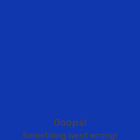
O
o
o
p
s
!
S
o
m
e
t
h
i
n
g
w
e
n
t
w
r
o
n
g
!