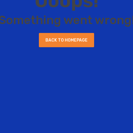
O
o
o
p
s
!
S
o
m
e
t
h
i
n
g
w
e
n
t
w
r
o
n
g
B
A
C
K
T
O
H
O
M
E
P
A
G
E