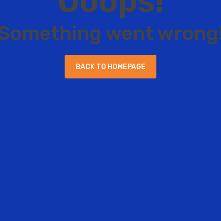
O
o
o
p
s
!
S
o
m
e
t
h
i
n
g
w
e
n
t
w
r
o
n
g
B
A
C
K
T
O
H
O
M
E
P
A
G
E