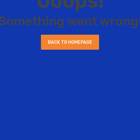
O
o
o
p
s
!
S
o
m
e
t
h
i
n
g
w
e
n
t
w
r
o
n
g
B
A
C
K
T
O
H
O
M
E
P
A
G
E