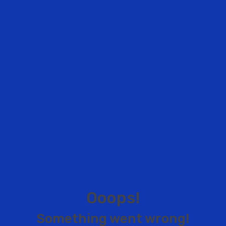
O
o
o
p
s
!
S
o
m
e
t
h
i
n
g
w
e
n
t
w
r
o
n
g
!