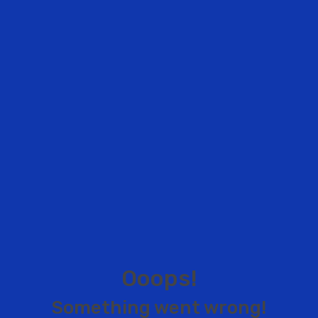
O
o
o
p
s
!
S
o
m
e
t
h
i
n
g
w
e
n
t
w
r
o
n
g
!