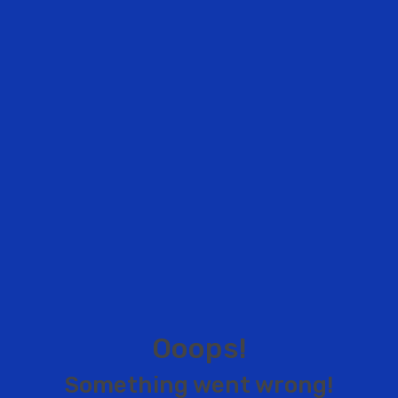
O
o
o
p
s
!
S
o
m
e
t
h
i
n
g
w
e
n
t
w
r
o
n
g
!