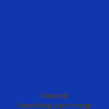
O
o
o
p
s
!
S
o
m
e
t
h
i
n
g
w
e
n
t
w
r
o
n
g
!