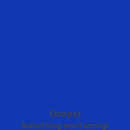
O
o
o
p
s
!
S
o
m
e
t
h
i
n
g
w
e
n
t
w
r
o
n
g
!