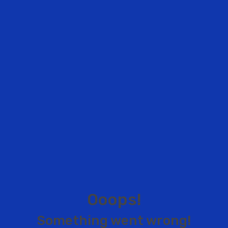
O
o
o
p
s
!
S
o
m
e
t
h
i
n
g
w
e
n
t
w
r
o
n
g
!