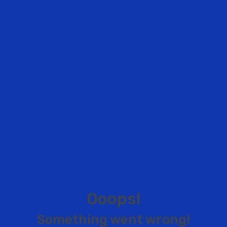
O
o
o
p
s
!
S
o
m
e
t
h
i
n
g
w
e
n
t
w
r
o
n
g
!