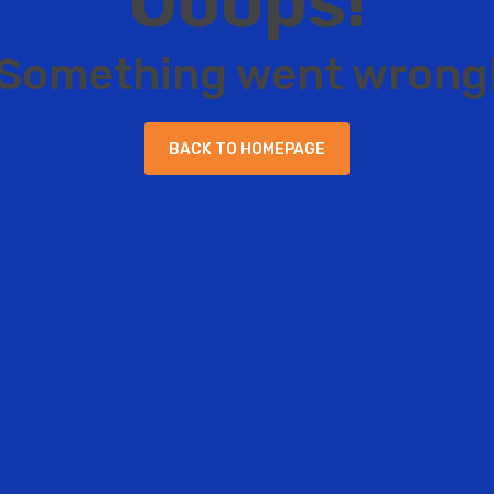
O
o
o
p
s
!
S
o
m
e
t
h
i
n
g
w
e
n
t
w
r
o
n
g
B
A
C
K
T
O
H
O
M
E
P
A
G
E