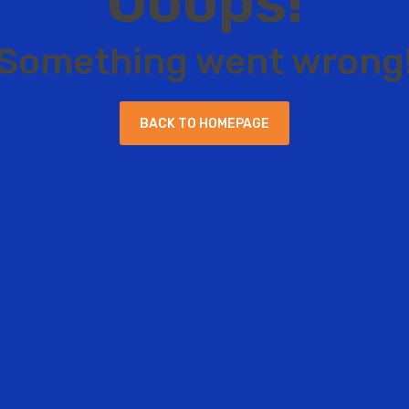
O
o
o
p
s
!
S
o
m
e
t
h
i
n
g
w
e
n
t
w
r
o
n
g
B
A
C
K
T
O
H
O
M
E
P
A
G
E