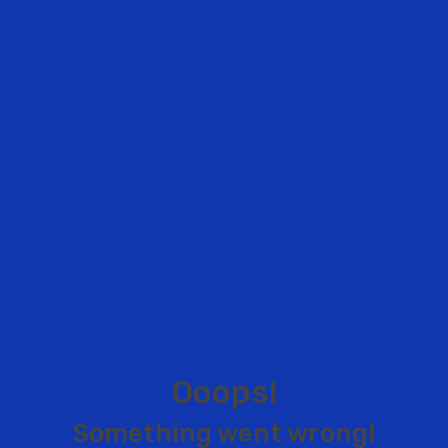
O
o
o
p
s
!
S
o
m
e
t
h
i
n
g
w
e
n
t
w
r
o
n
g
!