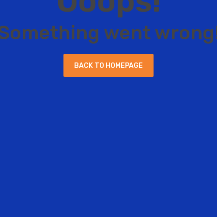
O
o
o
p
s
!
S
o
m
e
t
h
i
n
g
w
e
n
t
w
r
o
n
g
B
A
C
K
T
O
H
O
M
E
P
A
G
E