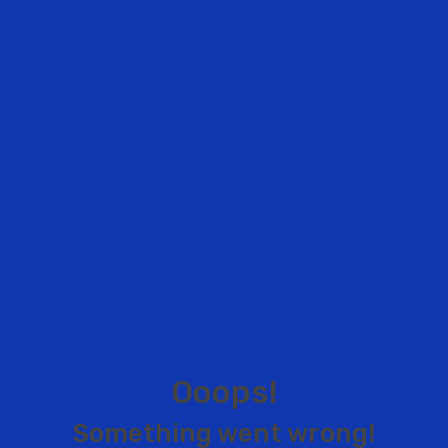
O
o
o
p
s
!
S
o
m
e
t
h
i
n
g
w
e
n
t
w
r
o
n
g
!