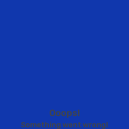
O
o
o
p
s
!
S
o
m
e
t
h
i
n
g
w
e
n
t
w
r
o
n
g
!