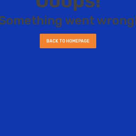
O
o
o
p
s
!
S
o
m
e
t
h
i
n
g
w
e
n
t
w
r
o
n
g
B
A
C
K
T
O
H
O
M
E
P
A
G
E