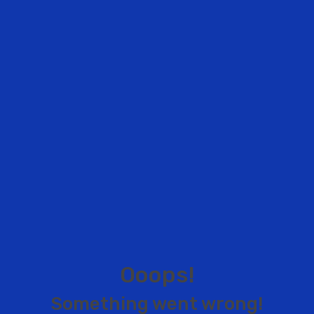
O
o
o
p
s
!
S
o
m
e
t
h
i
n
g
w
e
n
t
w
r
o
n
g
!