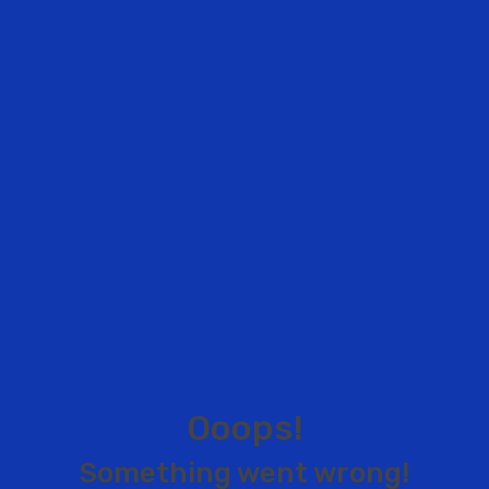
O
o
o
p
s
!
S
o
m
e
t
h
i
n
g
w
e
n
t
w
r
o
n
g
!