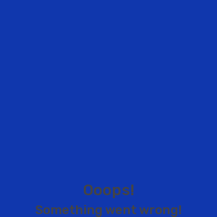
O
o
o
p
s
!
S
o
m
e
t
h
i
n
g
w
e
n
t
w
r
o
n
g
!