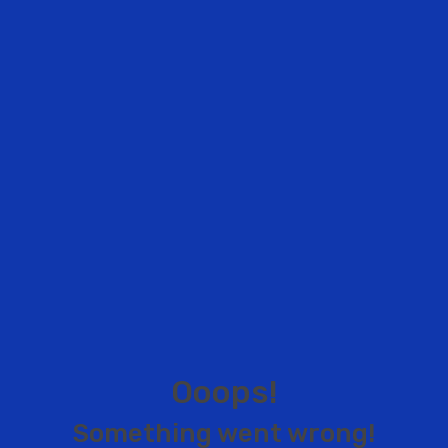
O
o
o
p
s
!
S
o
m
e
t
h
i
n
g
w
e
n
t
w
r
o
n
g
!