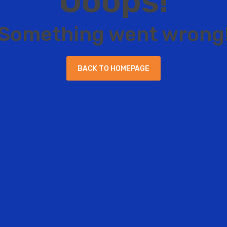
O
o
o
p
s
!
S
o
m
e
t
h
i
n
g
w
e
n
t
w
r
o
n
g
B
A
C
K
T
O
H
O
M
E
P
A
G
E