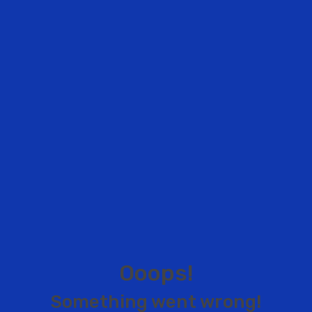
O
o
o
p
s
!
S
o
m
e
t
h
i
n
g
w
e
n
t
w
r
o
n
g
!