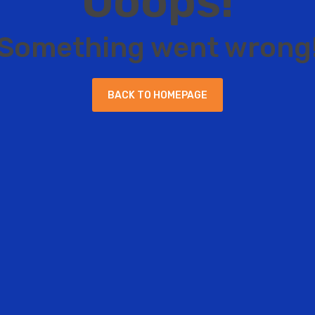
O
o
o
p
s
!
S
o
m
e
t
h
i
n
g
w
e
n
t
w
r
o
n
g
B
A
C
K
T
O
H
O
M
E
P
A
G
E