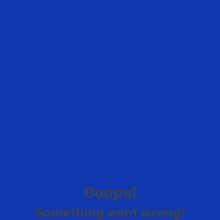
O
o
o
p
s
!
S
o
m
e
t
h
i
n
g
w
e
n
t
w
r
o
n
g
!