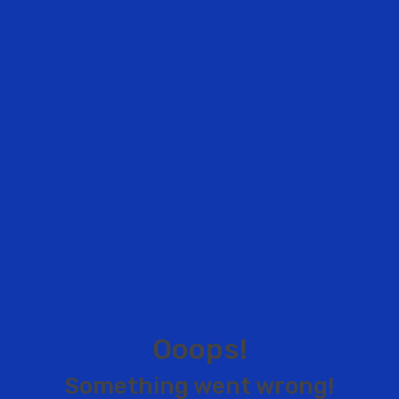
O
o
o
p
s
!
S
o
m
e
t
h
i
n
g
w
e
n
t
w
r
o
n
g
!