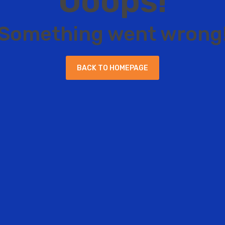
O
o
o
p
s
!
S
o
m
e
t
h
i
n
g
w
e
n
t
w
r
o
n
g
B
A
C
K
T
O
H
O
M
E
P
A
G
E