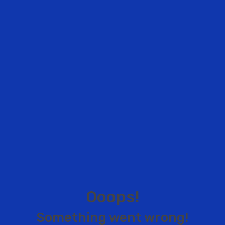
O
o
o
p
s
!
S
o
m
e
t
h
i
n
g
w
e
n
t
w
r
o
n
g
!