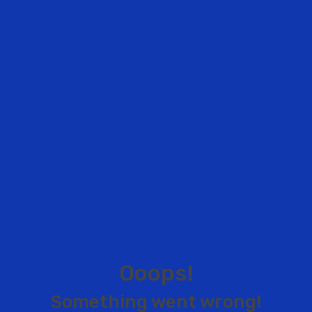
O
o
o
p
s
!
S
o
m
e
t
h
i
n
g
w
e
n
t
w
r
o
n
g
!